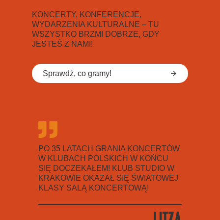
KONCERTY, KONFERENCJE,
WYDARZENIA KULTURALNE – TU
WSZYSTKO BRZMI DOBRZE, GDY
JESTEŚ Z NAMI!
Sprawdź, co gramy!
PO 35 LATACH GRANIA KONCERTÓW
W KLU
W KLUBACH POLSKICH W KOŃCU
MOIM 
SIĘ DOCZEKAŁEM! KLUB STUDIO W
KRAKOWIE OKAZAŁ SIĘ ŚWIATOWEJ
Joa
KLASY SALĄ KONCERTOWĄ!
Kaba
Litza