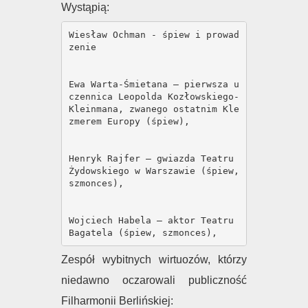
Wystąpią:
Wiesław Ochman - śpiew i prowad
zenie

Ewa Warta-Śmietana – pierwsza u
czennica Leopolda Kozłowskiego-
Kleinmana, zwanego ostatnim Kle
zmerem Europy (śpiew),

Henryk Rajfer – gwiazda Teatru 
Żydowskiego w Warszawie (śpiew, 
szmonces),

Wojciech Habela – aktor Teatru 
Zespół wybitnych wirtuozów, którzy
niedawno oczarowali publiczność
Filharmonii Berlińskiej: