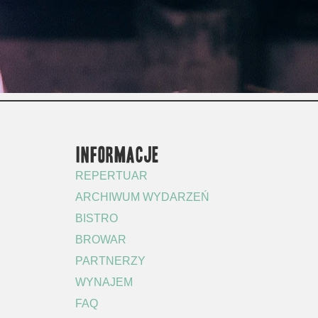
INFORMACJE
REPERTUAR
ARCHIWUM WYDARZEŃ
BISTRO
BROWAR
PARTNERZY
WYNAJEM
FAQ