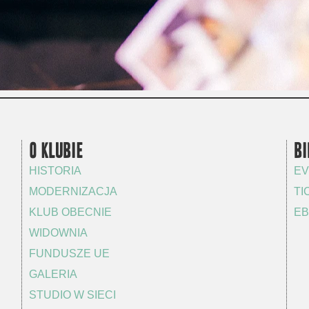
O KLUBIE
BI
HISTORIA
EV
MODERNIZACJA
TI
KLUB OBECNIE
EB
WIDOWNIA
FUNDUSZE UE
GALERIA
STUDIO W SIECI