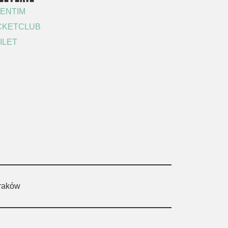
ENTIM
CKETCLUB
ILET
Kraków