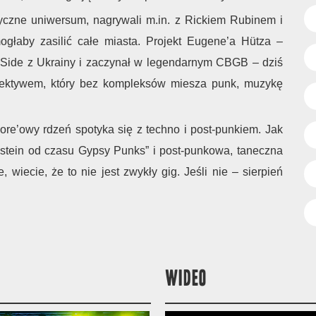
czne uniwersum, nagrywali m.in. z Rickiem Rubinem i
ogłaby zasilić całe miasta. Projekt Eugene’a Hütza –
st Side z Ukrainy i zaczynał w legendarnym CBGB – dziś
ektywem, który bez kompleksów miesza punk, muzykę
re’owy rdzeń spotyka się z techno i post-punkiem. Jak
stein od czasu Gypsy Punks” i post-punkowa, taneczna
, wiecie, że to nie jest zwykły gig. Jeśli nie – sierpień
WIDEO