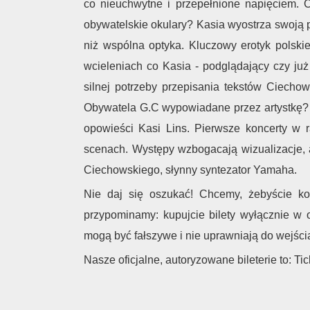
co nieuchwytne i przepełnione napięciem. Co
obywatelskie okulary? Kasia wyostrza swoją p
niż wspólna optyka. Kluczowy erotyk polski
wcieleniach co Kasia - podglądający czy ju
silnej potrzeby przepisania tekstów Ciecho
Obywatela G.C wypowiadane przez artystkę? P
opowieści Kasi Lins. Pierwsze koncerty w 
scenach. Występy wzbogacają wizualizacje, 
Ciechowskiego, słynny syntezator Yamaha.
Nie daj się oszukać! Chcemy, żebyście ko
przypominamy: kupujcie bilety wyłącznie w of
mogą być fałszywe i nie uprawniają do wejści
Nasze oficjalne, autoryzowane bileterie to: Ti