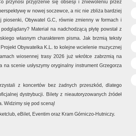
 przynosi przyjrzenie się obsesji i zniewoleniu przez
erspektywę w nowej soczewce, a nic nie zbliża bardziej
ej piosenki, Obywatel G.C, równie zmienny w formach i
ż podglądany? Materiał na nadchodzącą płytę powstał z
wskiego własnym charakterem pisma. Jak brzmią teksty
rojekt Obywatelka K.L. to kolejne wcielenie muzycznej
ramach wiosennej trasy 2026 już wkrótce zabrzmią na
a na scenie usłyszymy oryginalny instrument Grzegorza
rzystali z koncertów bez żadnych przeszkód, dlatego
icjalnej dystrybucji. Bilety z nieautoryzowanych źródeł
a. Widzimy się pod sceną!
cketclub, eBilet, Eventim oraz Kram Górniczo-Hutniczy.