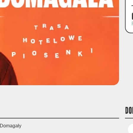
DO
a Domagały