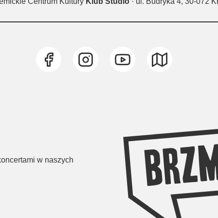
emickie Centrum Kultury
Klub Studio
· ul. Budryka 4, 30-072 
 koncertami w naszych